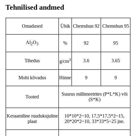
Tehnilised andmed
Omadused
Ühik
Chemshun 92
Chemshun 95
Al
O
%
92
95
2
3
3
Tihedus
3.6
3.65
g/cm
Mohi kõvadus
Hinne
9
9
Suurus millimeetrites (P*L*K) või
Tooted
(S*K)
Keraamiline ruudukujuline
10*10*2~10, 17,5*17,5*2~15,
plaat
20*20*2~10, 33*33*5~25 jne.