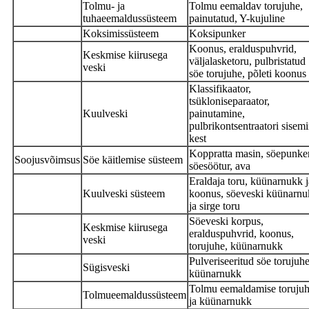
Tolmu- ja
Tolmu eemaldav torujuhe,
tuhaeemaldussüsteem
painutatud, Y-kujuline
Koksimissüsteem
Koksipunker
Koonus, eralduspuhvrid,
Keskmise kiirusega
väljalasketoru, pulbristatud
veski
söe torujuhe, põleti koonus
Klassifikaator,
tsükloniseparaator,
Kuulveski
painutamine,
pulbrikontsentraatori sisem
kest
Koppratta masin, söepunker
Soojusvõimsus
Söe käitlemise süsteem
söesöötur, ava
Eraldaja toru, küünarnukk j
Kuulveski süsteem
koonus, söeveski küünarn
ja sirge toru
Söeveski korpus,
Keskmise kiirusega
eralduspuhvrid, koonus,
veski
torujuhe, küünarnukk
Pulveriseeritud söe torujuhe
Sügisveski
küünarnukk
Tolmu eemaldamise toruju
Tolmueemaldussüsteem
ja küünarnukk