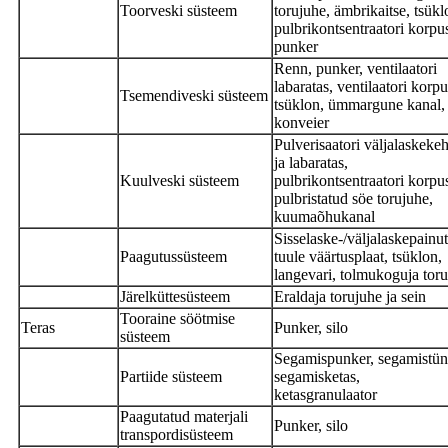
Toorveski süsteem
torujuhe, ämbrikaitse, tsükl
pulbrikontsentraatori korpu
punker
Renn, punker, ventilaatori
labaratas, ventilaatori korpu
Tsemendiveski süsteem
tsüklon, ümmargune kanal,
konveier
Pulverisaatori väljalaskeke
ja labaratas,
Kuulveski süsteem
pulbrikontsentraatori korpu
pulbristatud söe torujuhe,
kuumaõhukanal
Sisselaske-/väljalaskepainut
Paagutussüsteem
tuule väärtusplaat, tsüklon,
langevari, tolmukoguja toru
Järelküttesüsteem
Eraldaja torujuhe ja sein
Tooraine söötmise
Teras
Punker, silo
süsteem
Segamispunker, segamistün
Partiide süsteem
segamisketas,
ketasgranulaator
Paagutatud materjali
Punker, silo
transpordisüsteem