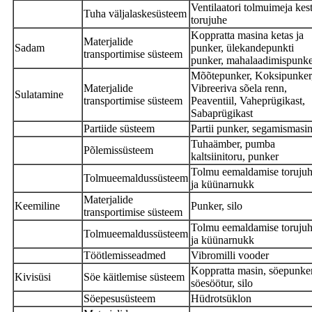
Ventilaatori tolmuimeja kest
Tuha väljalaskesüsteem
torujuhe
Koppratta masina ketas ja
Materjalide
Sadam
punker, ülekandepunkti
transportimise süsteem
punker, mahalaadimispunke
Mõõtepunker, Koksipunker
Materjalide
Vibreeriva sõela renn,
Sulatamine
transportimise süsteem
Peaventiil, Vaheprügikast,
Sabaprügikast
Partiide süsteem
Partii punker, segamismasi
Tuhaämber, pumba
Põlemissüsteem
kaltsiinitoru, punker
Tolmu eemaldamise toruju
Tolmueemaldussüsteem
ja küünarnukk
Materjalide
Keemiline
Punker, silo
transportimise süsteem
Tolmu eemaldamise toruju
Tolmueemaldussüsteem
ja küünarnukk
Töötlemisseadmed
Vibromilli vooder
Koppratta masin, söepunker
Kivisüsi
Söe käitlemise süsteem
söesöötur, silo
Söepesusüsteem
Hüdrotsüklon