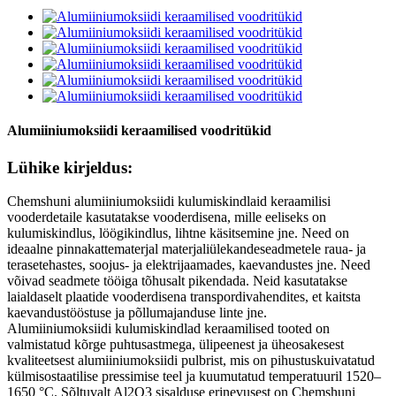
Alumiiniumoksiidi keraamilised voodritükid
Lühike kirjeldus:
Chemshuni alumiiniumoksiidi kulumiskindlaid keraamilisi
vooderdetaile kasutatakse vooderdisena, mille eeliseks on
kulumiskindlus, löögikindlus, lihtne käsitsemine jne. Need on
ideaalne pinnakattematerjal materjaliülekandeseadmetele raua- ja
terasetehastes, soojus- ja elektrijaamades, kaevandustes jne. Need
võivad seadmete tööiga tõhusalt pikendada. Neid kasutatakse
laialdaselt plaatide vooderdisena transpordivahendites, et kaitsta
kaevandustööstuse ja põllumajanduse linte jne.
Alumiiniumoksiidi kulumiskindlad keraamilised tooted on
valmistatud kõrge puhtusastmega, ülipeenest ja üheosakesest
kvaliteetsest alumiiniumoksiidi pulbrist, mis on pihustuskuivatatud
külmisostaatilise pressimise teel ja kuumutatud temperatuuril 1520–
1650 °C. Sõltuvalt Al2O3 sisalduse erinevusest on Chemshuni