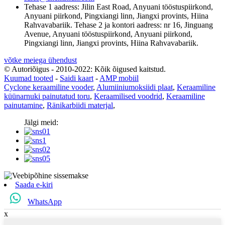
Tehase 1 aadress: Jilin East Road, Anyuani tööstuspiirkond,
Anyuani piirkond, Pingxiangi linn, Jiangxi provints, Hiina
Rahvavabariik. Tehase 2 ja kontori aadress: nr 16, Jinguang
Avenue, Anyuani tööstuspiirkond, Anyuani piirkond,
Pingxiangi linn, Jiangxi provints, Hiina Rahvavabariik.
võtke meiega ühendust
© Autoriõigus - 2010-2022: Kõik õigused kaitstud.
Kuumad tooted
-
Saidi kaart
-
AMP mobiil
Cyclone keraamiline vooder
,
Alumiiniumoksiidi plaat
,
Keraamiline
küünarnuki painutatud toru
,
Keraamilised voodrid
,
Keraamiline
painutamine
,
Ränikarbiidi materjal
,
Jälgi meid:
Saada e-kiri
WhatsApp
x