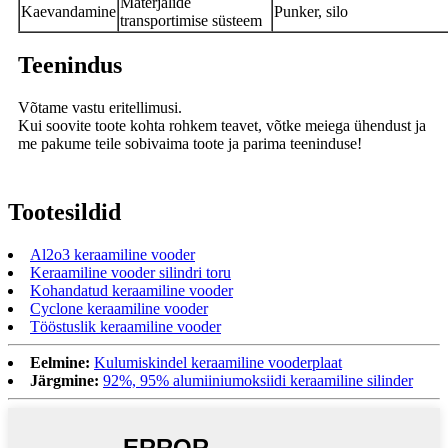
Materjalide
Kaevandamine
Punker, silo
transportimise süsteem
Teenindus
Võtame vastu eritellimusi.
Kui soovite toote kohta rohkem teavet, võtke meiega ühendust ja
me pakume teile sobivaima toote ja parima teeninduse!
Tootesildid
Al2o3 keraamiline vooder
Keraamiline vooder silindri toru
Kohandatud keraamiline vooder
Cyclone keraamiline vooder
Tööstuslik keraamiline vooder
Eelmine:
Kulumiskindel keraamiline vooderplaat
Järgmine:
92%, 95% alumiiniumoksiidi keraamiline silinder