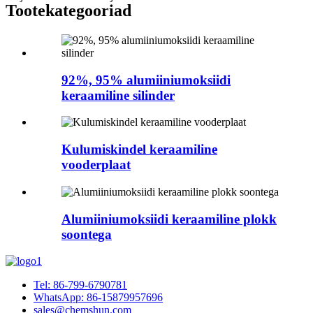
Tootekategooriad
92%, 95% alumiiniumoksiidi
keraamiline silinder
Kulumiskindel keraamiline
vooderplaat
Alumiiniumoksiidi keraamiline plokk
soontega
Tel: 86-799-6790781
WhatsApp: 86-15879957696
sales@chemshun.com