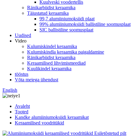
Kuulveski voodertellis
Ränikarbiidist keraamika
Täiustatud keraamika
99,7 alumiiniumoksiidi plaat
99% alumiiniumoksiidi ballistiline soomusplaat
SIC ballistiline soomusplaat
Uudised
Video
Kulumiskindel keraamika
Kulumiskindla keraamika paigaldamine
Ränikarbiidist keraamika
Keraamilised lihvimismeediad
Kuulikindel keraamika
tööstus
Võta meiega ühendust
English
Avaleht
Tooted
Kandke alumiiniumoksiidi keraamikat
Keraamilised voodritükid