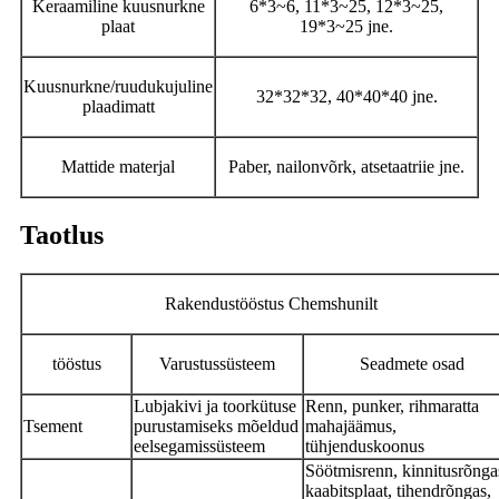
Keraamiline kuusnurkne
6*3~6, 11*3~25, 12*3~25,
plaat
19*3~25 jne.
Kuusnurkne/ruudukujuline
32*32*32, 40*40*40 jne.
plaadimatt
Mattide materjal
Paber, nailonvõrk, atsetaatriie jne.
Taotlus
Rakendustööstus Chemshunilt
tööstus
Varustussüsteem
Seadmete osad
Lubjakivi ja toorkütuse
Renn, punker, rihmaratta
Tsement
purustamiseks mõeldud
mahajäämus,
eelsegamissüsteem
tühjenduskoonus
Söötmisrenn, kinnitusrõnga
kaabitsplaat, tihendrõngas,