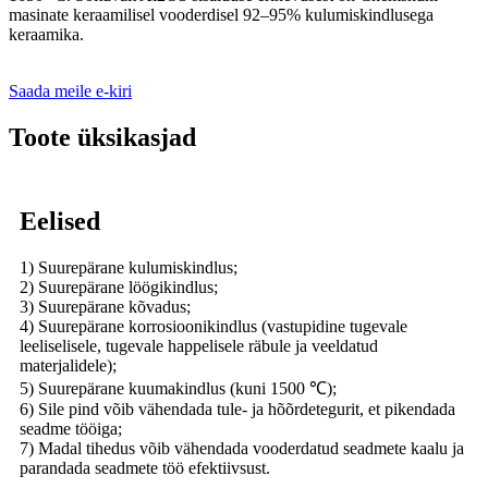
masinate keraamilisel vooderdisel 92–95% kulumiskindlusega
keraamika.
Saada meile e-kiri
Toote üksikasjad
Eelised
1) Suurepärane kulumiskindlus;
2) Suurepärane löögikindlus;
3) Suurepärane kõvadus;
4) Suurepärane korrosioonikindlus (vastupidine tugevale
leeliselisele, tugevale happelisele räbule ja veeldatud
materjalidele);
5) Suurepärane kuumakindlus (kuni 1500 ℃);
6) Sile pind võib vähendada tule- ja hõõrdetegurit, et pikendada
seadme tööiga;
7) Madal tihedus võib vähendada vooderdatud seadmete kaalu ja
parandada seadmete töö efektiivsust.