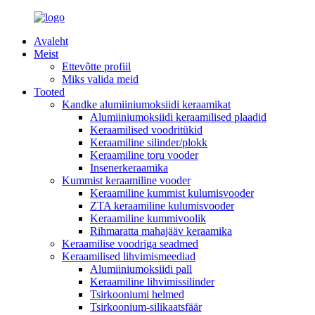
Avaleht
Meist
Ettevõtte profiil
Miks valida meid
Tooted
Kandke alumiiniumoksiidi keraamikat
Alumiiniumoksiidi keraamilised plaadid
Keraamilised voodritükid
Keraamiline silinder/plokk
Keraamiline toru vooder
Insenerkeraamika
Kummist keraamiline vooder
Keraamiline kummist kulumisvooder
ZTA keraamiline kulumisvooder
Keraamiline kummivoolik
Rihmaratta mahajääv keraamika
Keraamilise voodriga seadmed
Keraamilised lihvimismeediad
Alumiiniumoksiidi pall
Keraamiline lihvimissilinder
Tsirkooniumi helmed
Tsirkoonium-silikaatsfäär